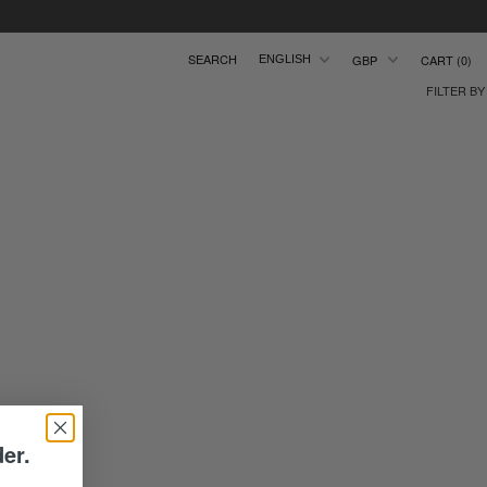
CART
0
ENGLISH
FILTER BY
der.